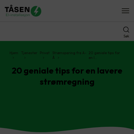
Søk
Hjem
Tjenester
Privat
Strømsparing fra A-
20 geniale tips for
Å
en l…
20 geniale tips for en lavere
strømregning