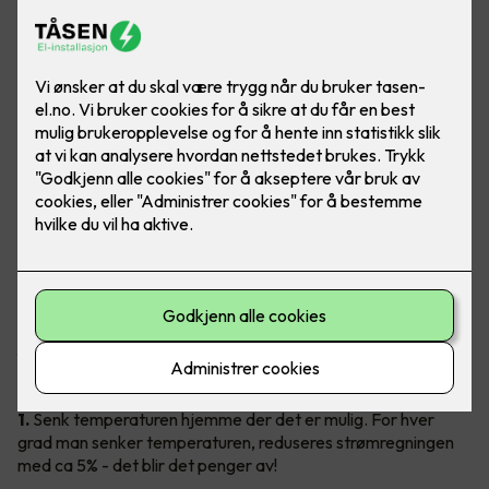
Ingen liker høye strømregninger!
Gode slumper av regningen kan faktisk kuttes ned på, og det
uten å senke livskvaliteten. Vil du vite hvordan du enkelt kan
få en lavere strømregning? Les våre 20 geniale tips under.
1.
Senk temperaturen hjemme der det er mulig. For hver
grad man senker temperaturen, reduseres strømregningen
med ca 5% - det blir det penger av!