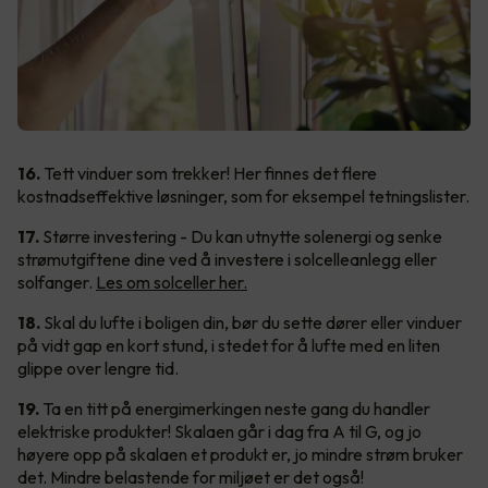
16.
Tett vinduer som trekker! Her finnes det flere
kostnadseffektive løsninger, som for eksempel tetningslister.
17.
Større investering - Du kan utnytte solenergi og senke
strømutgiftene dine ved å investere i solcelleanlegg eller
solfanger.
Les om solceller her.
18.
Skal du lufte i boligen din, bør du sette dører eller vinduer
på vidt gap en kort stund, i stedet for å lufte med en liten
glippe over lengre tid.
19.
Ta en titt på energimerkingen neste gang du handler
elektriske produkter! Skalaen går i dag fra A til G, og jo
høyere opp på skalaen et produkt er, jo mindre strøm bruker
det. Mindre belastende for miljøet er det også!