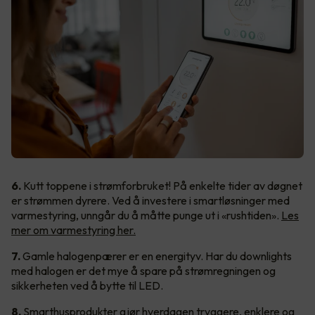
6.
Kutt toppene i strømforbruket! På enkelte tider av døgnet
er strømmen dyrere. Ved å investere i smartløsninger med
varmestyring, unngår du å måtte punge ut i «rushtiden».
Les
mer om varmestyring her.
7.
Gamle halogenpærer er en energityv. Har du downlights
med halogen er det mye å spare på strømregningen og
sikkerheten ved å bytte til LED.
8.
Smarthusprodukter gjør hverdagen tryggere, enklere og