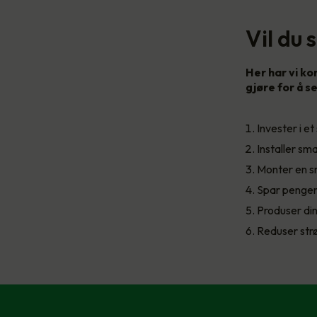
Vil du
Her har vi ko
gjøre for å 
Invester i 
Installer sm
Monter en sm
Spar penger
Produser din
Reduser str