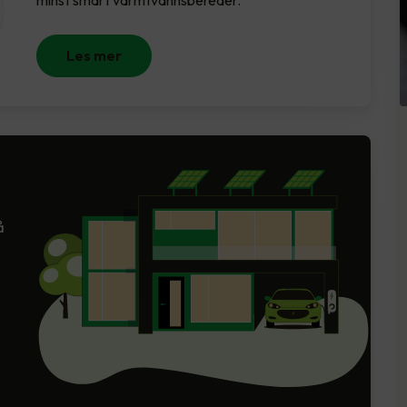
minst smart varmtvannsbereder.
Les mer
å