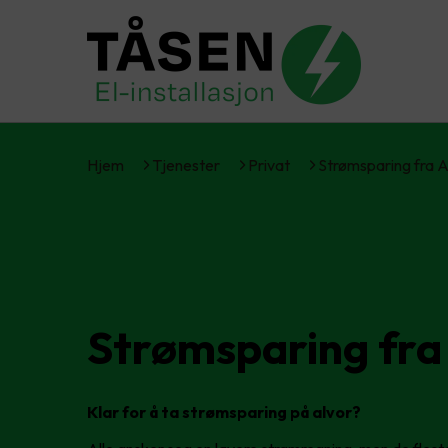
Hjem
Tjenester
Privat
Strømsparing fra 
Strømsparing fra
Klar for å ta strømsparing på alvor?