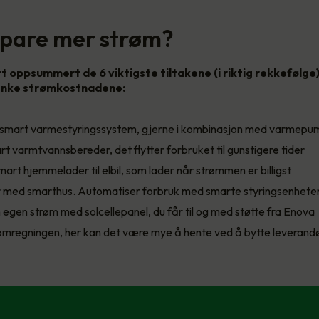
 spare mer strøm?
rt oppsummert de 6 viktigste tiltakene (i riktig rekkefølge
senke strømkostnadene:
et smart varmestyringssystem, gjerne i kombinasjon med varmep
art varmtvannsbereder, det flytter forbruket til gunstigere tider
art hjemmelader til elbil, som lader når strømmen er billigst
 med smarthus. Automatiser forbruk med smarte styringsenhete
 egen strøm med solcellepanel, du får til og med støtte fra Enova
ømregningen, her kan det være mye å hente ved å bytte leverand