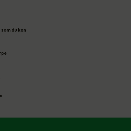
) som du kan
umpe
r
ør