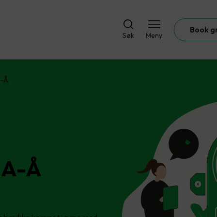
Book g
Søk
Meny
A-Å
 A-Å