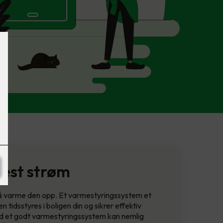
mest strøm
l å varme den opp. Et varmestyringssystem et
 tidsstyres i boligen din og sikrer effektiv
Med et godt varmestyringssystem kan nemlig