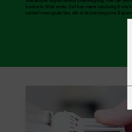
Alle ønsker seg en lavere strømregning, men de fles
konkrete tiltak enda. Det kan være vanskelig å vite h
samlet noen gode tips, slik at du kan begynne å spare