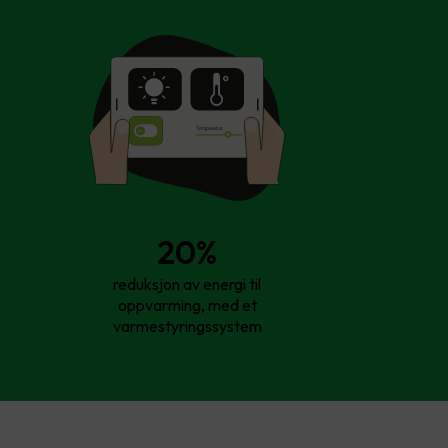
T
empe
r
atur
20%
reduksjon av energi til
oppvarming, med et
varmestyringssystem