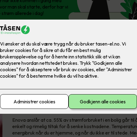
te har ikke kommet i gang med
vor man skal starte, derfor har vi
 strøm allerede i dag!
Oppvarming tar helt klart 
Enova anslår at ca. 55% av strømforbruket i en bolig går ti
enkelt og rimelig tiltak for å senke kostnadene. Temperaturen
energibruk når du er hjemme, og når du ikke er til stede. 