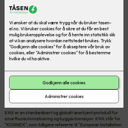
KNX Association både utvikler og eier teknologien. KNX
kan brukes i både næringsbygg, borettslag og bolig.
Hva er egentlig KNX?
KNX er en standardisert og globalt anerkjent protokoll for
smarthusautomatisering og byggautomasjon. KNX står for
"KONNEX", som tidligere refererte til "European Installation