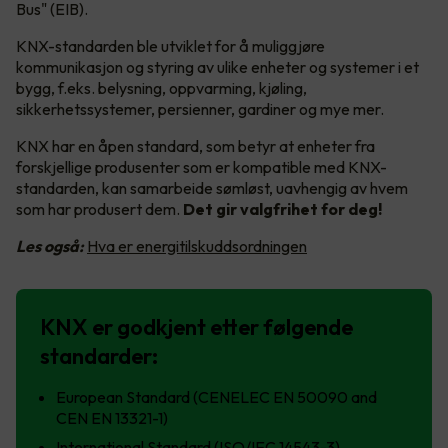
Bus" (EIB).
KNX-standarden ble utviklet for å muliggjøre
kommunikasjon og styring av ulike enheter og systemer i et
bygg, f.eks. belysning, oppvarming, kjøling,
sikkerhetssystemer, persienner, gardiner og mye mer.
KNX har en åpen standard, som betyr at enheter fra
forskjellige produsenter som er kompatible med KNX-
standarden, kan samarbeide sømløst, uavhengig av hvem
som har produsert dem.
Det gir valgfrihet for deg!
Les også:
Hva er energitilskuddsordningen
KNX er godkjent etter følgende
standarder:
European Standard (CENELEC EN 50090 and
CEN EN 13321-1)
International Standard (ISO/IEC 14543-3)