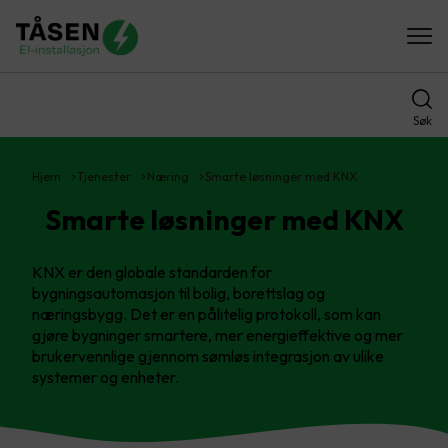
Søk
Hjem
Tjenester
Næring
Smarte løsninger med KNX
Smarte løsninger med KNX
KNX er den globale standarden for
bygningsautomasjon til bolig, borettslag og
næringsbygg. Det er en pålitelig protokoll, som kan
gjøre bygninger smartere, mer energieffektive og mer
brukervennlige gjennom sømløs integrasjon av ulike
systemer og enheter.