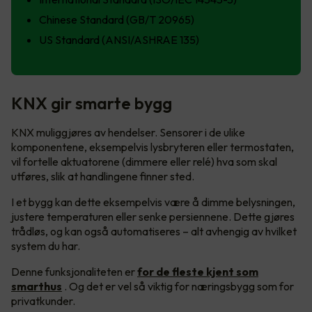
Chinese Standard (GB/T 20965)
US Standard (ANSI/ASHRAE 135)
KNX gir smarte bygg
KNX muliggjøres av hendelser. Sensorer i de ulike
komponentene, eksempelvis lysbryteren eller termostaten,
vil fortelle aktuatorene (dimmere eller relé) hva som skal
utføres, slik at handlingene finner sted.
I et bygg kan dette eksempelvis være å dimme belysningen,
justere temperaturen eller senke persiennene. Dette gjøres
trådløs, og kan også automatiseres – alt avhengig av hvilket
system du har.
Denne funksjonaliteten er
for de fleste kjent som
smarthus
. Og det er vel så viktig for næringsbygg som for
privatkunder.