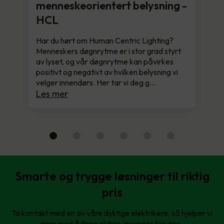
menneskeorientert belysning -
HCL
Har du hørt om Human Centric Lighting?
Menneskers døgnrytme er i stor grad styrt
av lyset, og vår døgnrytme kan påvirkes
positivt og negativt av hvilken belysning vi
velger innendørs. Her tar vi deg g…
Les mer
Smarte og trygge løsninger til riktig
pris
Ta kontakt med en av våre dyktige elektrikere, så hjelper vi
dere med å finne riktige løsninger for deg.