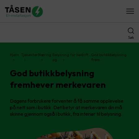
Søk
Hjem
Tjenester
Næring
Belysning for bedrift
God butikkbelysning
og…
frem…
God butikkbelysning
fremhever merkevaren
Dagens forbrukere forventer å få samme opplevelse
på nett som i butikk. Det betyr at merkevaren din må
skinne gjennom også i butikk, fra interiør til belysning.