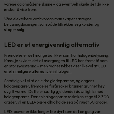
varene og områdene skinne – og eventuelt skjule det du ikke
ønsker å vise frem.
Våre elektrikere vet hvordan man skaper særegne
belysningsløsninger, som både tiltrekker seg kunder og
skaper salg.
LED er et energivennlig alternativ
Fremdeles er det mange butikker som har halogenbelysning.
Kanskje skyldes det at overgangen til LED kan fremstå som
en stor investering –
men regnestykket viser likevel at LED
er et rimeligere alternativ enn halogen.
Samtidig vet vi at de eldre glødepærene, og dagens
halogenpærer, fremdeles forårsaker branner grunnet høy
avgitt varme. Dette er særlig gjeldende i downlights med
halogenpærer. Der en halogenpære raskt kan stige til 2-300
grader, vil en LED-pære alltid holde seg på rundt 50 grader.
LED-pærer er ikke lenger like dyrt som det en gang var.