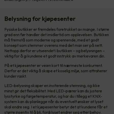
Belysning for kjøpesenter
Fysiske butikker er fremdeles foretrukket av mange. I større
grad enn før handler det imidlertid om opplevelsen. Butikken
må fremstå som moderne og spennende, med et godt
konsept som stemmer overens med det man ser på nett.
Nettopp derfor er utseendet i butikken – og belysningen –
viktig for å gi kundene et godt inntrykk av merkevaren din.
På et kjøpesenter er veien kort til nærmeste konkurrent.
Derfor er det viktig å skape et koselig miljø, som attraherer
kunder raskt.
LED-belysning skaper en inviterende stemning, og ikke
minst gir det fleksibilitet. Med LED-pærer kan du justere
lysstyrke og fargetemperatur, og har du i tillegg et KNX-
system kan du planlegge når du eventuelt ønsker at lyset
skal endre seg. I et kjøpesenter betyr det at kundene får et
større insentiv til å bli, fordi lyset endrer seg etter behov.