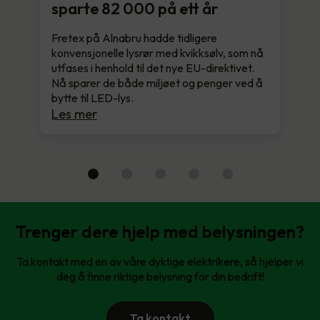
sparte 82 000 på ett år
Fretex på Alnabru hadde tidligere
konvensjonelle lysrør med kvikksølv, som nå
utfases i henhold til det nye EU-direktivet.
Nå sparer de både miljøet og penger ved å
bytte til LED-lys.
Les mer
Trenger dere hjelp med belysningen?
Ta kontakt med en av våre dyktige elektrikere, så hjelper vi
deg å finne riktige belysning for din bedrift!
Ta kontakt