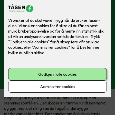
Belysning har mye å si når det kommer til å skape en
stemning i butikken. Det skaper en ramme rundt interiøret,
og gjør man det riktig kan det også underbygge
merkevarens identitet. Det handler om å la de viktigste