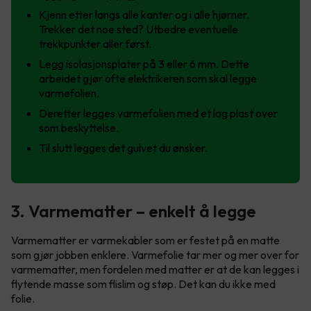
Kjenn etter langs alle kanter og i alle hjørner.
Trekker det noe sted? Utbedre eventuelle
trekkpunkter aller først.
Legg isolasjonsplater på 3 eller 6 mm. Dette
arbeidet gjør ofte elektrikeren som skal legge
varmefolien.
Deretter legges varmefolien med et lag plast over
som beskyttelse.
Til slutt legges det gulvet du ønsker.
3. Varmematter – enkelt å legge
Varmematter er varmekabler som er festet på en matte
som gjør jobben enklere. Varmefolie tar mer og mer over for
varmematter, men fordelen med matter er at de kan legges i
flytende masse som flislim og støp. Det kan du ikke med
folie.