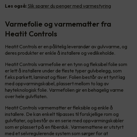
Les også:
Slik sparer du penger med varmestyring
Varmefolie og varmematter fra
Heatit Controls
Heatit Controls er en pålitelig leverandør av gulvvarme, og
deres produkter er enkle å installere og vedlikeholde.
Heatit Controls varmefolie er en tynn og fleksibel folie som
er lett å installere under de fleste typer gulvbelegg, som
f.eks parkett, laminat og fliser. Folien består av et tynt lag
med oppvarmingskabel, plassert mellom to lag av
høyteknologisk folie. Varmefolien gir en behagelig varme
over hele gulvflaten.
Heatit Controls varmematter er fleksible og enkle å
installere. De kan enkelt tilpasses til forskjellige rom og
gulvflater, og består av en serie med oppvarmingskabler
som er plassert på en fiberduk. Varmemattene er utstyrt
med et selvregulerende system som sørger for at