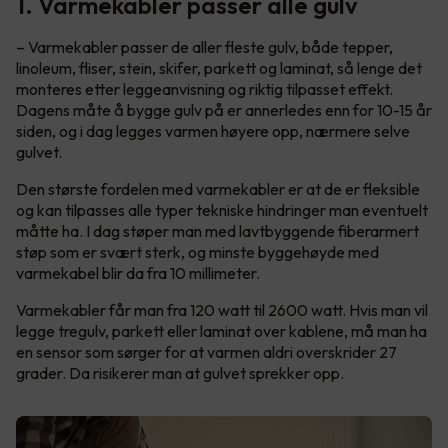
1. Varmekabler passer alle gulv
– Varmekabler passer de aller fleste gulv, både tepper,
linoleum, fliser, stein, skifer, parkett og laminat, så lenge det
monteres etter leggeanvisning og riktig tilpasset effekt.
Dagens måte å bygge gulv på er annerledes enn for 10-15 år
siden, og i dag legges varmen høyere opp, nærmere selve
gulvet.
Den største fordelen med varmekabler er at de er fleksible
og kan tilpasses alle typer tekniske hindringer man eventuelt
måtte ha. I dag støper man med lavtbyggende fiberarmert
støp som er svært sterk, og minste byggehøyde med
varmekabel blir da fra 10 millimeter.
Varmekabler får man fra 120 watt til 2600 watt. Hvis man vil
legge tregulv, parkett eller laminat over kablene, må man ha
en sensor som sørger for at varmen aldri overskrider 27
grader. Da risikerer man at gulvet sprekker opp.