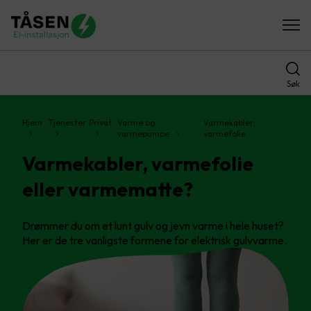
Søk
Hjem
Tjenester
Privat
Varme og
Varmekabler,
varmepumpe
varmefolie…
Varmekabler, varmefolie
eller varmematte?
Drømmer du om et lunt gulv og jevn varme i hele huset?
Her er de tre vanligste formene for elektrisk gulvvarme.