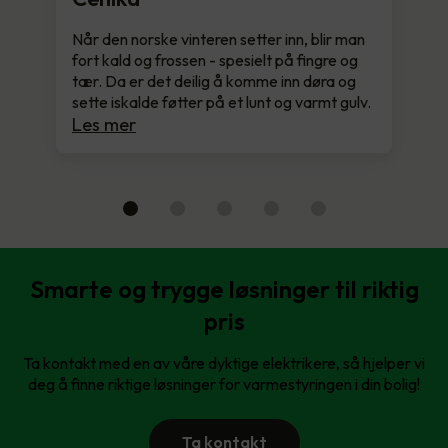
Når den norske vinteren setter inn, blir man
fort kald og frossen - spesielt på fingre og
tær. Da er det deilig å komme inn døra og
sette iskalde føtter på et lunt og varmt gulv.
Les mer
Smarte og trygge løsninger til riktig
pris
Ta kontakt med en av våre dyktige elektrikere, så hjelper vi
deg å finne riktige løsninger for varmestyringen i din bolig!
Ta kontakt