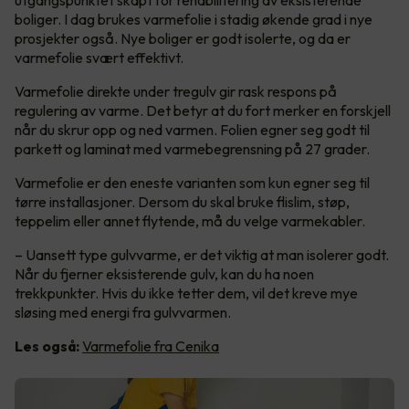
utgangspunktet skapt for rehabilitering av eksisterende
boliger. I dag brukes varmefolie i stadig økende grad i nye
prosjekter også. Nye boliger er godt isolerte, og da er
varmefolie svært effektivt.
Varmefolie direkte under tregulv gir rask respons på
regulering av varme. Det betyr at du fort merker en forskjell
når du skrur opp og ned varmen. Folien egner seg godt til
parkett og laminat med varmebegrensning på 27 grader.
Varmefolie er den eneste varianten som kun egner seg til
tørre installasjoner. Dersom du skal bruke flislim, støp,
teppelim eller annet flytende, må du velge varmekabler.
– Uansett type gulvvarme, er det viktig at man isolerer godt.
Når du fjerner eksisterende gulv, kan du ha noen
trekkpunkter. Hvis du ikke tetter dem, vil det kreve mye
sløsing med energi fra gulvvarmen.
Les også:
Varmefolie fra Cenika