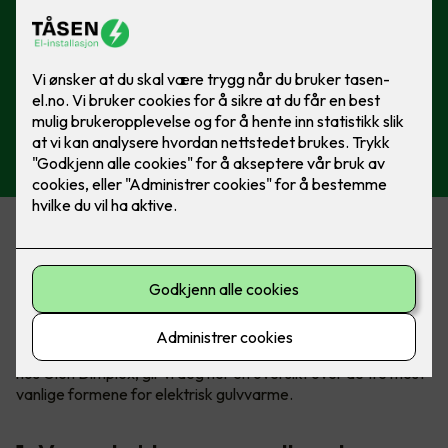
Varmekabler står fremdeles for 60% av salget av elektrisk
gulvvarme, men spesielt varmefolie blir stadig mer populært.
Om du skal velge det ene eller det andre avhenger av
underlag, hvilket gulv du skal legge over, plassering og
størrelse på rommet.
Sammen med Kim Due-Sørensen, produktsjef for gulvvarme
hos Glen Dimplex, gir vi deg her en oversikt over de tre mest
vanlige formene for elektrisk gulvvarme.