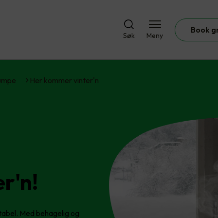
Book g
Søk
Meny
umpe
Her kommer vinter'n
r'n!
rtabel. Med behagelig og