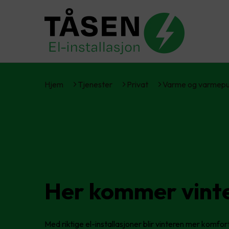
Hjem
Tjenester
Privat
Varme og varmep
Her kommer vinte
Med riktige el-installasjoner blir vinteren mer komfo