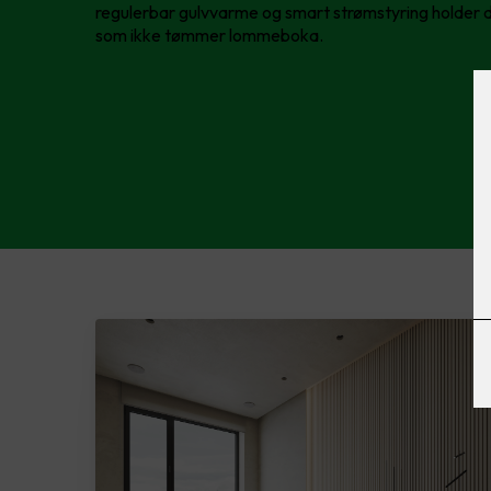
regulerbar gulvvarme og smart strømstyring holder 
som ikke tømmer lommeboka.