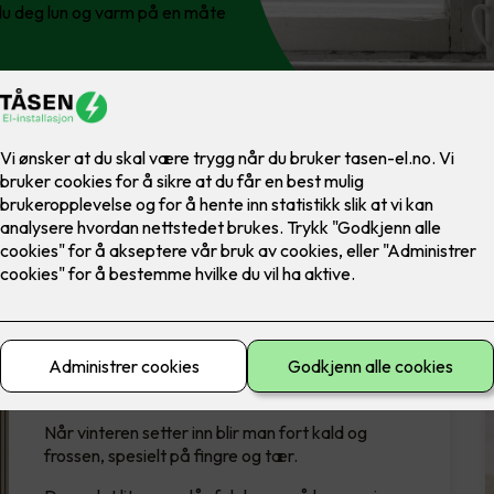
du deg lun og varm på en måte
Varmefolie fra Cenika
Når vinteren setter inn blir man fort kald og
frossen, spesielt på fingre og tær.