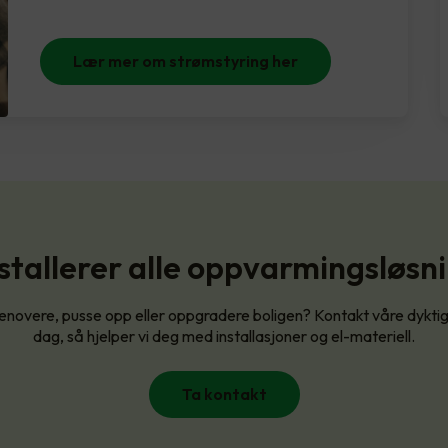
Lær mer om strømstyring her
nstallerer alle oppvarmingsløsn
renovere, pusse opp eller oppgradere boligen? Kontakt våre dyktige
dag, så hjelper vi deg med installasjoner og el-materiell.
Ta kontakt