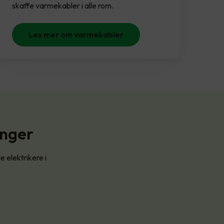
skaffe varmekabler i alle rom.
Les mer om varmekabler
inger
 elektrikere i