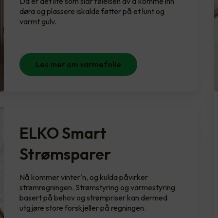
Da er det lite som slår følelsen av å komme inn
døra og plassere iskalde føtter på et lunt og
varmt gulv.
Les mer om varmefolie
ELKO Smart
Strømsparer
Nå kommer vinter'n, og kulda påvirker
strømregningen. Strømstyring og varmestyring
basert på behov og strømpriser kan dermed
utgjøre store forskjeller på regningen.