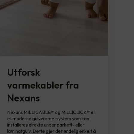
Utforsk
varmekabler fra
Nexans
Nexans MILLICABLE™ og MILLICLICK™ er
et moderne gulvvarme-system som kan
installeres direkte under parkett- eller
laminatgulv. Dette gjør det endelig enkelt å