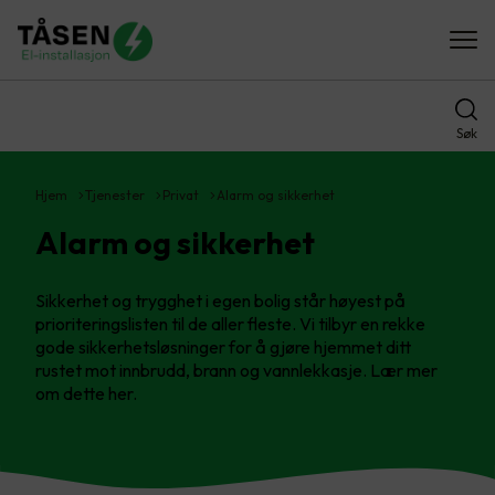
Søk
Hjem
Tjenester
Privat
Alarm og sikkerhet
Alarm og sikkerhet
Sikkerhet og trygghet i egen bolig står høyest på
prioriteringslisten til de aller fleste. Vi tilbyr en rekke
gode sikkerhetsløsninger for å gjøre hjemmet ditt
rustet mot innbrudd, brann og vannlekkasje. Lær mer
om dette her.