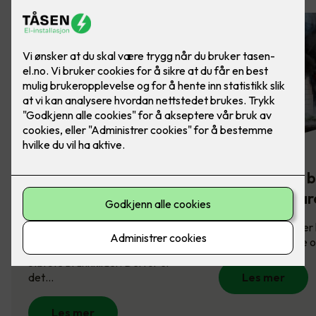
Komfyrvakt -
Slik sikrer du 
brannsikkerhet på
mot brannfar
kjøkkenet
Brannsikring redder l
derfor viktig å vite
Komfyren er en av husets
største brannkilder. Derfor er
det…
Les mer
Les mer