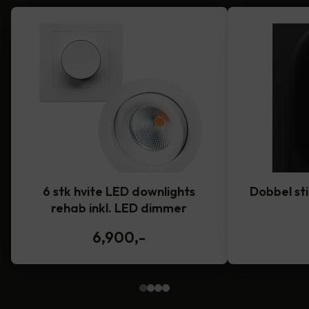
6 stk hvite LED downlights
Dobbel st
rehab inkl. LED dimmer
6,900
,-