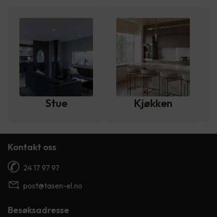
Stue
Kjøkken
Kontakt oss
24 17 97 97
post@tasen-el.no
Besøksadresse