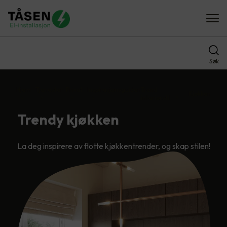
Søk
Hjem
Tjenester
Privat
Inspirasjonsguiden
Trend
Kjøkken
interiørstil
Trendy kjøkken
La deg inspirere av flotte kjøkkentrender, og skap stilen!