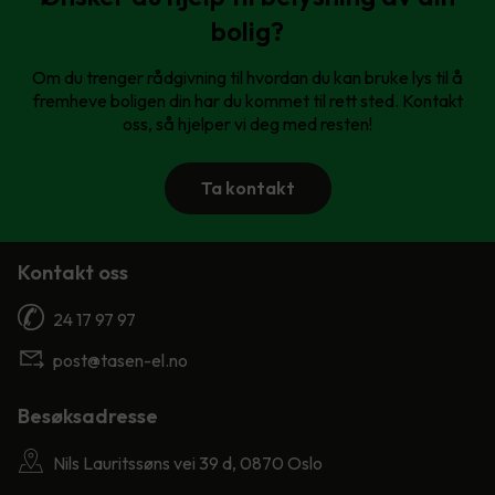
bolig?
Om du trenger rådgivning til hvordan du kan bruke lys til å
fremheve boligen din har du kommet til rett sted. Kontakt
oss, så hjelper vi deg med resten!
Ta kontakt
Kontakt oss
24 17 97 97
post@tasen-el.no
Besøksadresse
Nils Lauritssøns vei 39 d, 0870 Oslo