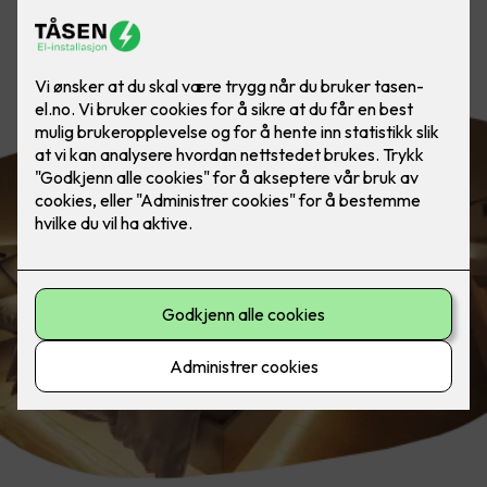
Slapp av og trekk deg tilbake, til en
stemningsfull atmosfære.