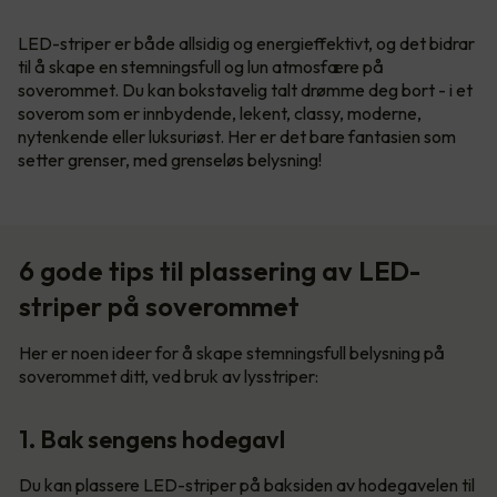
LED-striper er både allsidig og energieffektivt, og det bidrar
til å skape en stemningsfull og lun atmosfære på
soverommet. Du kan bokstavelig talt drømme deg bort - i et
soverom som er innbydende, lekent, classy, moderne,
nytenkende eller luksuriøst. Her er det bare fantasien som
setter grenser, med grenseløs belysning!
6 gode tips til plassering av LED-
striper på soverommet
Her er noen ideer for å skape stemningsfull belysning på
soverommet ditt, ved bruk av lysstriper:
1. Bak sengens hodegavl
Du kan plassere LED-striper på baksiden av hodegavelen til