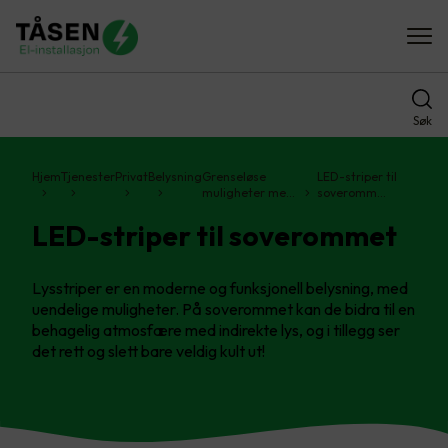
Søk
Hjem
Tjenester
Privat
Belysning
Grenseløse
LED-striper til
muligheter me…
soveromm…
LED-striper til soverommet
Lysstriper er en moderne og funksjonell belysning, med
uendelige muligheter. På soverommet kan de bidra til en
behagelig atmosfære med indirekte lys, og i tillegg ser
det rett og slett bare veldig kult ut!