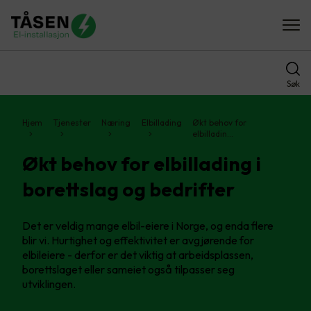
Søk
Hjem
Tjenester
Næring
Elbillading
Økt behov for
elbilladin…
Økt behov for elbillading i
borettslag og bedrifter
Det er veldig mange elbil-eiere i Norge, og enda flere
blir vi. Hurtighet og effektivitet er avgjørende for
elbileiere - derfor er det viktig at arbeidsplassen,
borettslaget eller sameiet også tilpasser seg
utviklingen.