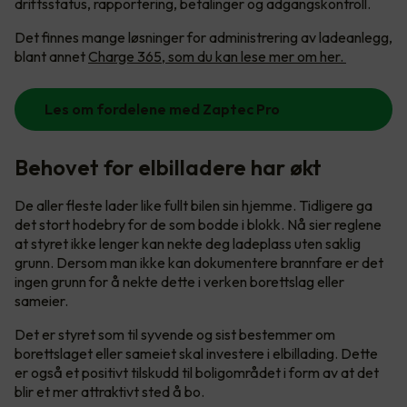
driftsstatus, rapportering, betalinger og adgangskontroll.
Det finnes mange løsninger for administrering av ladeanlegg,
blant annet
Charge 365, som du kan lese mer om her.
Les om fordelene med Zaptec Pro
Behovet for elbilladere har økt
De aller fleste lader like fullt bilen sin hjemme. Tidligere ga
det stort hodebry for de som bodde i blokk. Nå sier reglene
at styret ikke lenger kan nekte deg ladeplass uten saklig
grunn. Dersom man ikke kan dokumentere brannfare er det
ingen grunn for å nekte dette i verken borettslag eller
sameier.
Det er styret som til syvende og sist bestemmer om
borettslaget eller sameiet skal investere i elbillading. Dette
er også et positivt tilskudd til boligområdet i form av at det
blir et mer attraktivt sted å bo.