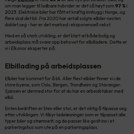
om man legger til ladbare hybrider er det så høyt som
97 %
i
2023
. Elektriske biler har fått et kraftig innhugg i Norge, og
flere skal det bli. Fra 2020 har antall solgte elbiler nesten
doblet seg - her er det marked i eksponensiell vekst.
Med en så sterk utvikling, er det klart at både bolig og
arbeidsplass må svare opp behovet for elbilladere. Dette er
vi i Elkonor eksperter på.
Elbillading på arbeidsplassen
Elbiler har kommet for å bli. Aller flest elbiler finner vi i de
store byene, som Oslo, Bergen, Trondheim og Stavanger.
Sjansen er dermed stor for at du har en arbeidstaker med
elbil.
Enten bedriften er liten eller stor, er det viktig å tilpasse seg
etter utviklingen. Vi tilbyr ladeløsninger som er tilpasset alle
typer biler og strømnett, og de passer like godt inn i et
parkeringshus som ute på en parkeringsplass.