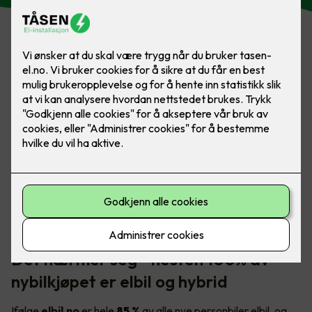
I Norge er det et stort, og voksende behov for tilgjengelige
elbilladere - både i borettslaget og på arbeidsplassen.
Foto: Marthe Thu (for Zaptec)
Det nærmer seg - nesten 100% av
nybilkjøpet er elbil og hybrid
Ifølge
elbil.no
er hele
85 %
av alle nye personbiler elbil, og