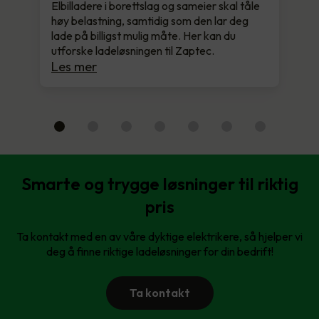
Elbilladere i borettslag og sameier skal tåle
høy belastning, samtidig som den lar deg
lade på billigst mulig måte. Her kan du
utforske ladeløsningen til Zaptec.
Les mer
Smarte og trygge løsninger til riktig
pris
Ta kontakt med en av våre dyktige elektrikere, så hjelper vi
deg å finne riktige ladeløsninger for din bedrift!
Ta kontakt