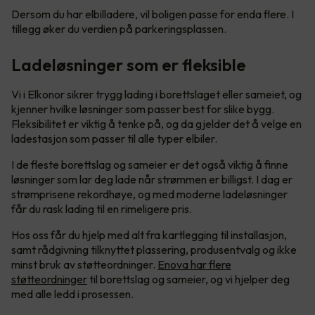
Dersom du har elbilladere, vil boligen passe for enda flere. I
tillegg øker du verdien på parkeringsplassen.
Ladeløsninger som er fleksible
Vi i Elkonor sikrer trygg lading i borettslaget eller sameiet, og
kjenner hvilke løsninger som passer best for slike bygg.
Fleksibilitet er viktig å tenke på, og da gjelder det å velge en
ladestasjon som passer til alle typer elbiler.
I de fleste borettslag og sameier er det også viktig å finne
løsninger som lar deg lade når strømmen er billigst. I dag er
strømprisene rekordhøye, og med moderne ladeløsninger
får du rask lading til en rimeligere pris.
Hos oss får du hjelp med alt fra kartlegging til installasjon,
samt rådgivning tilknyttet plassering, produsentvalg og ikke
minst bruk av støtteordninger.
Enova har flere
støtteordninger
til borettslag og sameier, og vi hjelper deg
med alle ledd i prosessen.