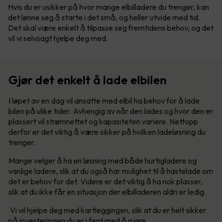
Hvis du er usikker på hvor mange elbilladere du trenger, kan
det lønne seg å starte i det små, og heller utvide med tid.
Det skal være enkelt å tilpasse seg fremtidens behov, og det
vil vi selvsagt hjelpe deg med.
Gjør det enkelt å lade elbilen
I løpet av en dag vil ansatte med elbil ha behov for å lade
bilen på ulike tider. Avhengig av når den lades og hvor den er
plassert vil strømnettet og kapasiteten variere. Nettopp
derfor er det viktig å være sikker på hvilken ladeløsning du
trenger.
Mange velger å ha en løsning med både hurtigladere og
vanlige ladere, slik at du også har mulighet til å hastelade om
det er behov for det. Videre er det viktig å ha nok plasser,
slik at du ikke får en situasjon der elbilladeren aldri er ledig.
Vi vil hjelpe deg med kartleggingen, slik at du er helt sikker
på investeringen du er i ferd med å gjøre.