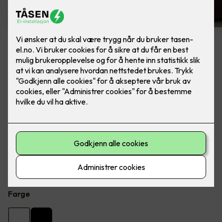
4 stk hvite LED downlights
rehab inkl. LED dimmer
Ferdig montert - Junistar ECO 2700 m/ LED
dimmer, fra SG Armaturen.
Flott LED downlight med 42 graders spredning og 30
graders vipp i to retninger til innendørs bruke, inkl. LED
dimmer. Inkludert montering.
Farge