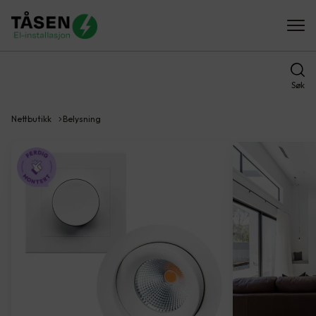
Søk
Nettbutikk
Belysning