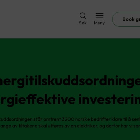
Book g
Søk
Meny
ergitilskuddsordning
rgieffektive investeri
kuddsordningen står omtrent 3200 norske bedrifter klare til å se
nge av tiltakene skal utføres av en elektriker, og derfor har vi sa