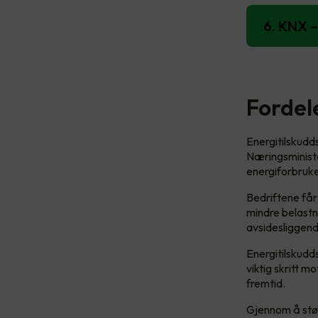
6. KNX –
Fordel
Energitilskudd
Næringsminister
energiforbruke
Bedriftene får
mindre belastn
avsidesliggend
Energitilskudd
viktig skritt 
fremtid.
Gjennom å støt