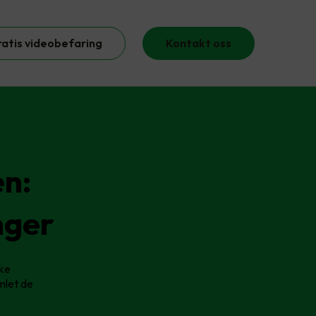
ratis videobefaring
Kontakt oss
en:
nger
nke
mlet de