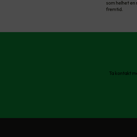
som helhet en m
fremtid.
Ta kontakt me