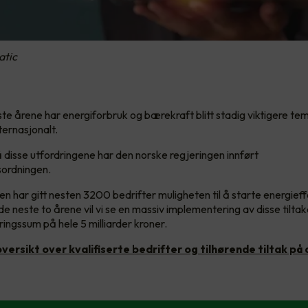
atic
siste årene har energiforbruk og bærekraft blitt stadig viktigere t
ternasjonalt.
 disse utfordringene har den norske regjeringen innført
sordningen.
n har gitt nesten 3200 bedrifter muligheten til å starte energieff
de neste to årene vil vi se en massiv implementering av disse tilt
ringssum på hele 5 milliarder kroner.
oversikt over kvalifiserte bedrifter og tilhørende tiltak på