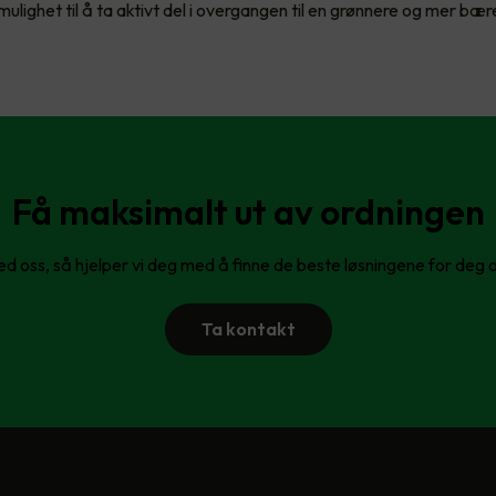
ulighet til å ta aktivt del i overgangen til en grønnere og mer bær
Få maksimalt ut av ordningen
d oss, så hjelper vi deg med å finne de beste løsningene for deg 
Ta kontakt