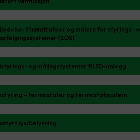
sstyrt ventilasjon
iledelse: Strømtrafoer og målere for styrings- o
ppfølgingssystemer (EOS)
istyrings- og målingssystemer til SD-anlegg
estyring – termostater og termostatsystem
sstyrt lys/belysning