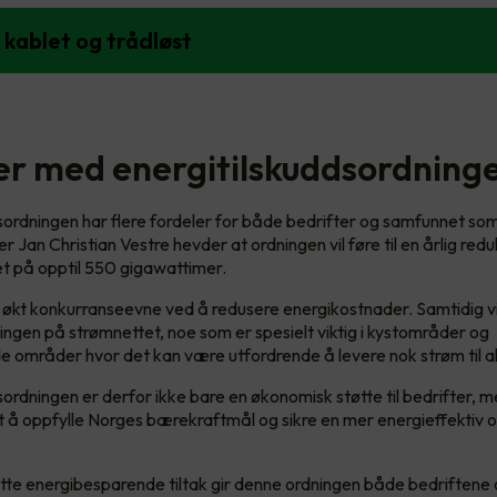
 kablet og trådløst
er med energitilskuddsordning
sordningen har flere fordeler for både bedrifter og samfunnet som
 Jan Christian Vestre hevder at ordningen vil føre til en årlig redu
t på opptil 550 gigawattimer.
 økt konkurranseevne ved å redusere energikostnader. Samtidig vil 
ingen på strømnettet, noe som er spesielt viktig i kystområder og
e områder hvor det kan være utfordrende å levere nok strøm til al
sordningen er derfor ikke bare en økonomisk støtte til bedrifter, 
mot å oppfylle Norges bærekraftmål og sikre en mer energieffektiv o
te energibesparende tiltak gir denne ordningen både bedriftene