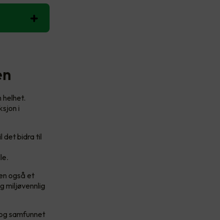
en
 helhet.
ksjon i
det bidra til
le.
men også et
g miljøvennlig
 og samfunnet