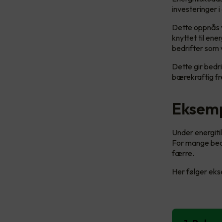
investeringer i
Dette oppnås v
knyttet til ene
bedrifter som 
Dette gir bedri
bærekraftig fr
Eksemp
Under energitil
For mange bedri
færre.
Her følger ek