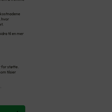
v kostnadene
, hvor
et.
idra til en mer
 for støtte.
om tilsier
c.