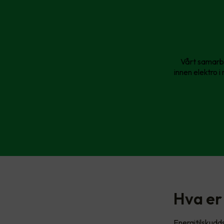
Vårt samarbe
innen elektro i
Hva er
Energitilskudd