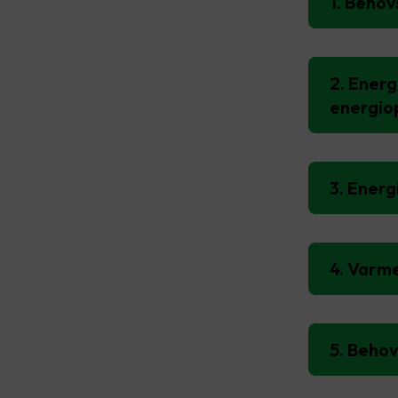
1. Behov
2. Energ
energio
3. Energ
4. Varm
5. Behov