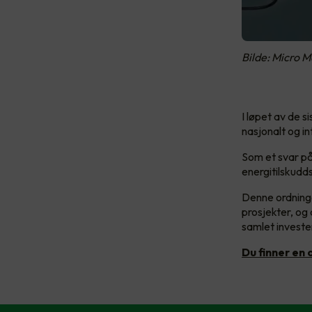
Bilde: Micro M
I løpet av de 
nasjonalt og in
Som et svar på
energitilskudd
Denne ordninge
prosjekter, og 
samlet investe
Du finner en 