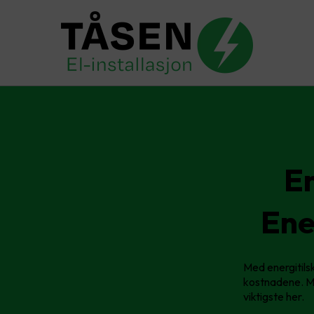
En
Ene
Med energitils
kostnadene. Ma
viktigste her.