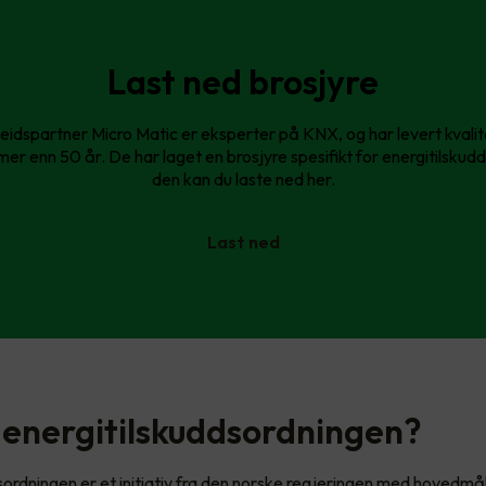
Last ned brosjyre
idspartner Micro Matic er eksperter på KNX, og har levert kvali
 mer enn 50 år. De har laget en brosjyre spesifikt for energitilsku
den kan du laste ned her.
Last ned
 energitilskuddsordningen?
sordningen er et initiativ fra den norske regjeringen med hovedm