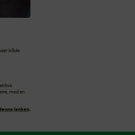
emaer både
ektive
akene, med en
 denne lenken
.