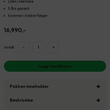
Liten i størrelse
5 års garanti
Kommer i 6 lekre farger
16,990
,-
Antall
-
+
Legg i handlekurv
Pakken inneholder
Beskrivelse