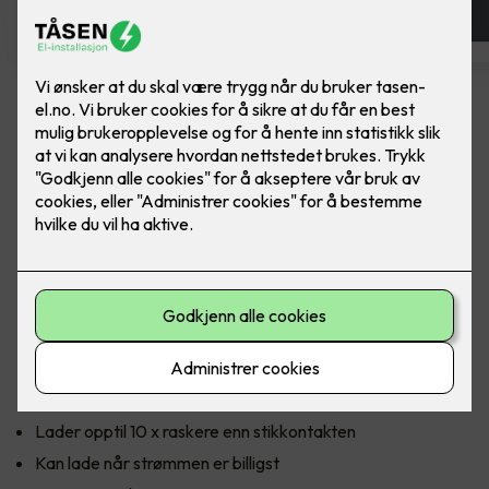
Zaptec Go
Ferdig montert elbillader - Zaptec Go
Uansett bil eller destinasjon, er Zaptec Go den sikreste
måten å lade på. Zaptec Go er en smart og sofistikert
ladeboks for enebolig og hytte, og med smartladingen Eco
Mode får du lade når strømprisen er på sitt billigste i løpet av
døgnet. Lad hjemme, når det passer deg.
Fordeler med Zaptec Go:
Lader opptil 10 x raskere enn stikkontakten
Kan lade når strømmen er billigst