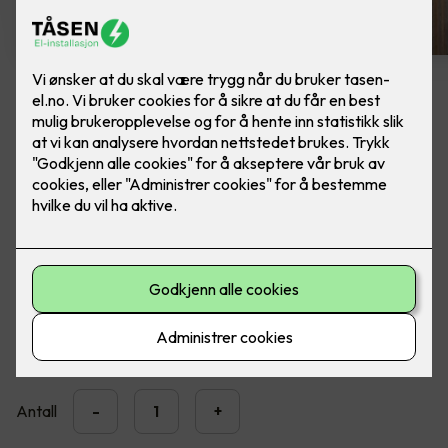
Spike veggarmatur - grafitt
Lekker utebelysning fra SG Armaturen. Ferdig
montert, utskifting av lampe.
Moderne LED veggarmatur med opp- og nedlys for
utendørs montering.
3,890
,-
Antall
-
+