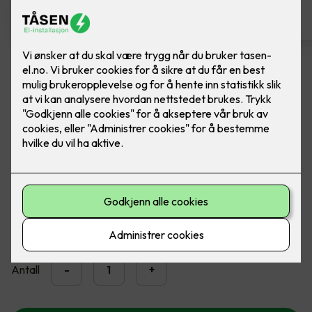
Dobbel stikkontakt ELKO
Ferdig montert ELKO RS1090 PT stikk m/j P PH
Dobbel jordet stikkontakt påvegg med barnevern. Farge:
Polarhvit
2,300
,-
Antall
-
+