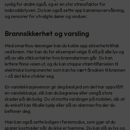
synlig for andre også, og er en stor stressfaktor for
innbruddstyven. Du kan også sette opp kameraovervåkning,
og sensorer for utvalgte dører og vinduer.
Brannsikkerhet og varsling
Med smarthus-løsninger kan du koble opp sikkerhetstiltak
ved brann. Her kan du for eksempel velge å slå på alle lys og
slå av alle stikkontakter hvis brannalarmen går. Du kan
lettere finne veien ut, og du kan stoppe strømtilførselen til
elektriske komponenter som kan ha vært årsaken til brannen
– så det ikke utvikler seg.
En vannlekkasjesensor gir deg beskjed om det har oppstått
en vannlekkasje, slik kan du begrense eller unngå store
skader på din bolig. Du vil motta varslinger på mobilen, slik at
du enkelt kan tilkalle hjelp eller slå av alarmen fra der du
befinner deg.
Man kan også sette boligen i feriemodus, som gjør at du
sparer kostnader når du ikke er hjemme. Du kan slå av lys og