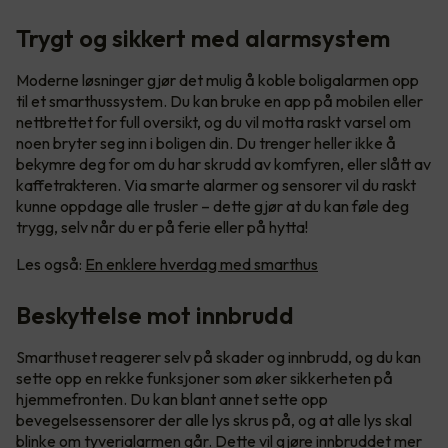
Trygt og sikkert med alarmsystem
Moderne løsninger gjør det mulig å koble boligalarmen opp
til et smarthussystem. Du kan bruke en app på mobilen eller
nettbrettet for full oversikt, og du vil motta raskt varsel om
noen bryter seg inn i boligen din. Du trenger heller ikke å
bekymre deg for om du har skrudd av komfyren, eller slått av
kaffetrakteren. Via smarte alarmer og sensorer vil du raskt
kunne oppdage alle trusler – dette gjør at du kan føle deg
trygg, selv når du er på ferie eller på hytta!
Les også:
En enklere hverdag med smarthus
Beskyttelse mot innbrudd
Smarthuset reagerer selv på skader og innbrudd, og du kan
sette opp en rekke funksjoner som øker sikkerheten på
hjemmefronten. Du kan blant annet sette opp
bevegelsessensorer der alle lys skrus på, og at alle lys skal
blinke om tyverialarmen går. Dette vil gjøre innbruddet mer