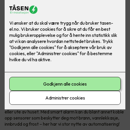
Sikkerhet med smart alarm
Smarthus gir deg trygghet hele døgnet, når du er hjemme
eller ute av huset. Med smart alarm kan du blant annet koble
opp sensorer som beskytter deg mot brann, vannlekkasje,
innbrudd og frost – her har vi stor nytte av automatisering!