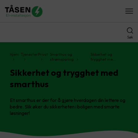
Søk
Hjem
Tjenester
Privat
Smarthus og
Sikkerhet og
strømsparing
trygghet me…
Sikkerhet og trygghet med
smarthus
Et smarthus er der for å gjøre hverdagen din lettere og
bedre. Slik øker du sikkerheten i boligen med smarte
løsninger!