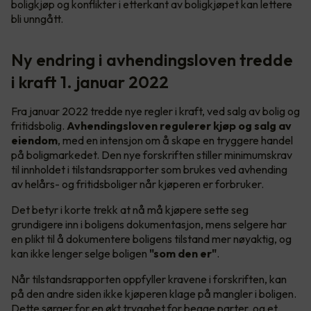
boligkjøp og konflikter i etterkant av boligkjøpet kan lettere
bli unngått.
Ny endring i avhendingsloven tredde
i kraft 1. januar 2022
Fra januar 2022 tredde nye regler i kraft, ved salg av bolig og
fritidsbolig.
Avhendingsloven regulerer kjøp og salg av
eiendom
, med en intensjon om å skape en tryggere handel
på boligmarkedet. Den nye forskriften stiller minimumskrav
til innholdet i tilstandsrapporter som brukes ved avhending
av helårs- og fritidsboliger når kjøperen er forbruker.
Det betyr i korte trekk at nå må kjøpere sette seg
grundigere inn i boligens dokumentasjon, mens selgere har
en plikt til å dokumentere boligens tilstand mer nøyaktig, og
kan ikke lenger selge boligen
"som den er"
.
Når tilstandsrapporten oppfyller kravene i forskriften, kan
på den andre siden ikke kjøperen klage på mangler i boligen.
Dette sørger for en økt trygghet for begge parter, og et