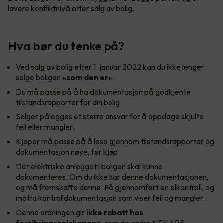
lavere konfliktnivå etter salg av bolig.
Hva bør du tenke på?
Ved salg av bolig etter 1. januar 2022 kan du ikke lenger
selge boligen
«som den er»
.
Du må passe på å ha dokumentasjon på godkjente
tilstandsrapporter for din bolig.
Selger pålegges et større ansvar for å oppdage skjulte
feil eller mangler.
Kjøper må passe på å lese gjennom tilstandsrapporter og
dokumentasjon nøye, før kjøp.
Det elektriske anlegget i boligen skal kunne
dokumenteres. Om du ikke har denne dokumentasjonen,
og må fremskaffe denne. Få gjennomført en elkontroll, og
motta kontrolldokumentasjon som viser feil og mangler.
Denne ordningen gir
ikke rabatt hos
forsikringsselskapene
, som de andre NEK 405