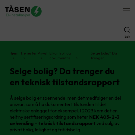
Søk
Hjem
Tjenester
Privat
Elkontroll og
Selge bolig? Da
dokumentas…
trenger…
Selge bolig? Da trenger du
en teknisk tilstandsrapport
Å selge bolig er spennende, men det medfølger en del
ansvar, som å ha dokumentert tilstanden til det
elektriske anlegget for eksempel. I 2023 kom det en
helt ny sertifiseringsordning som heter
NEK 405-2-3
avhending - teknisk tilstandsrapport
ved salg av
privat bolig, leilighet og fritidsbolig.