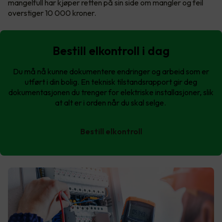
mangelfull har kjøper retten på sin side om mangler og feil
overstiger 10 000 kroner.
Bestill elkontroll i dag
Du må nå kunne dokumentere endringer og arbeid som er
utført i din bolig. En teknisk tilstandsrapport gir deg
dokumentasjonen du trenger for elektriske installasjoner, slik
at alt er i orden når du skal selge.
Bestill elkontroll