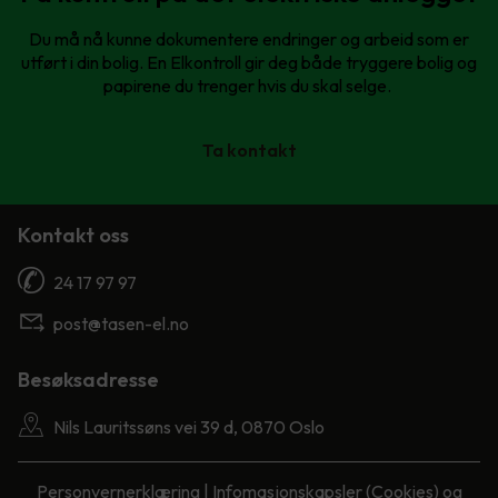
Du må nå kunne dokumentere endringer og arbeid som er
utført i din bolig. En Elkontroll gir deg både tryggere bolig og
papirene du trenger hvis du skal selge.
Ta kontakt
Kontakt oss
24 17 97 97
post@tasen-el.no
Besøksadresse
Nils Lauritssøns vei 39 d, 0870 Oslo
Personvernerklæring
|
Infomasjonskapsler (Cookies) og