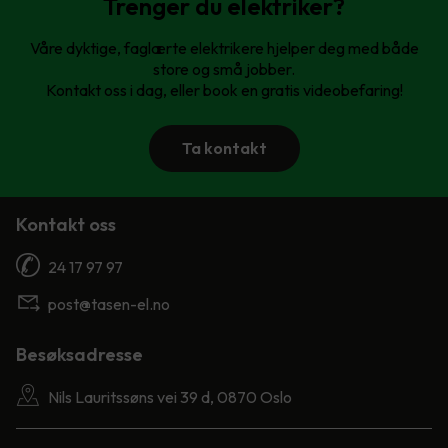
Trenger du elektriker?
Våre dyktige, faglærte elektrikere hjelper deg med både
store og små jobber.
Kontakt oss i dag, eller book en gratis videobefaring!
Ta kontakt
Kontakt oss
24 17 97 97
post@tasen-el.no
Besøksadresse
Nils Lauritssøns vei 39 d, 0870 Oslo