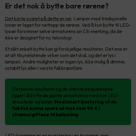
Er det nok å bytte bare rørene?
Det korte svaret på dette er nei
. Lamper med tradisjonelle
lysrør er laget for nettopp de rørene. Ved å kun bytte til LED-
lysrør forsvinner selve armaturens sin CE-merking, da de
ikke er designet for ny teknologi.
Et slikt enkelt bytte kan gi forskjellige resultater. Det ene er
at alt tilsynelatende virker som det skal, og det er lys i
lampen. Andre muligheter er ingen lys, ikke mulig å dimme,
ustabilt lys eller i verste fall brannfare.
Det beste resultatet og de største besparelsene
ligger i å bytte de gamle armaturene med nye LED-
armaturer og lysrør.
Med smart lysstyring vil du
faktisk kunne spare så mye som 90 % i
strømutgiftene til belysning
.
LED-lysrørene er en investering i en tryggere, mer