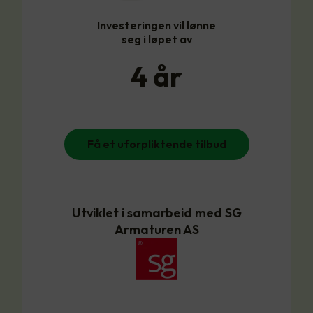
Investeringen vil lønne
seg i løpet av
4
år
Få et uforpliktende tilbud
Utviklet i samarbeid med SG
Armaturen AS