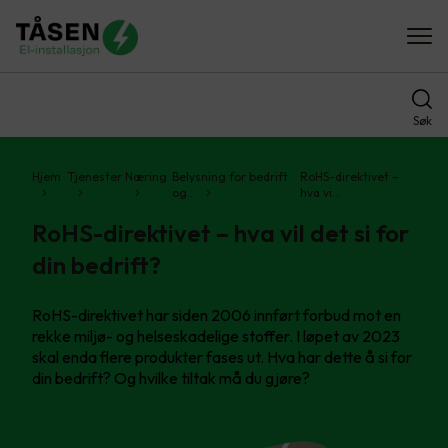
Søk
Hjem
Tjenester
Næring
Belysning for bedrift
RoHS-direktivet –
og…
hva vi…
RoHS-direktivet – hva vil det si for
din bedrift?
RoHS-direktivet har siden 2006 innført forbud mot en
rekke miljø- og helseskadelige stoffer. I løpet av 2023
skal enda flere produkter fases ut. Hva har dette å si for
din bedrift? Og hvilke tiltak må du gjøre?