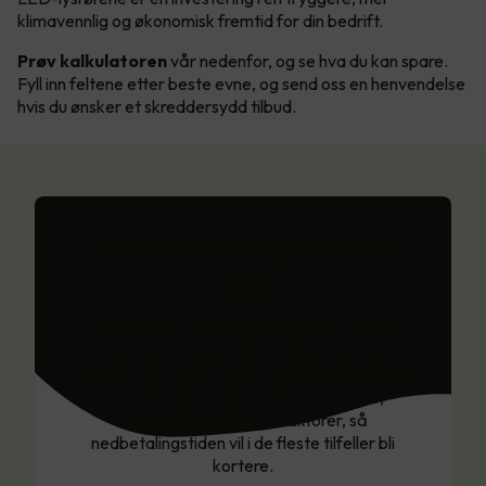
klimavennlig og økonomisk fremtid for din bedrift.
Prøv kalkulatoren
vår nedenfor, og se hva du kan spare.
Fyll inn feltene etter beste evne, og send oss en henvendelse
hvis du ønsker et skreddersydd tilbud.
Se hva du kan spare med
LED
Kalkulatoren gir et estimat for hvor mye du
kan spare, og hvor lang tid det vil ta før
investeringen lønner seg. Viktig å merke seg at
den ikke tar høyde for en rekke andre,
kostnadsbesparende faktorer, så
nedbetalingstiden vil i de fleste tilfeller bli
kortere.