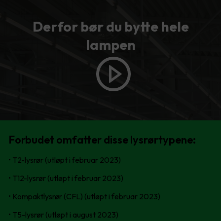
Derfor bør du bytte hele
lampen
Forbudet omfatter disse lysrørtypene:
• T2-lysrør (utløpt i februar 2023)
• T12-lysrør (utløpt i februar 2023)
• Kompaktlysrør (CFL) (utløpt i februar 2023)
• T5-lysrør (utløpt i august 2023)