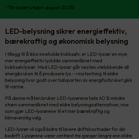
• T8-lysrør (utløpt i august 2023)
LED-belysning sikrer energieffektiv,
bærekraftig og økonomisk belysning
I tillegg til å ikke inneholde kvikksølv, er LED-lysrør en mye
mer energieffektiv lyskilde sammenliknet med
kvikksølvlysrør. Med LED-lysrør går nesten utelukkende all
energibruken til å produsere lys – i motsetning til eldre
belysning hvor godt over halvparten av energiforbruket gikk
til varme.
På denne måten bruker LED-lysrørene hele 60 % mindre
strøm sammenliknet med eldre belysningsalternativer, noe
som gjør LED-lysrørene til et mer bærekraftig og
klimavennlig valg.
LED-lysrør vil også bidra til lavere driftskostnader for din
bedrift. Lysrørene varer omtrent tre ganger lengre enn eldre