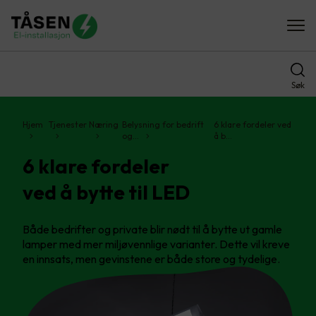
Søk
Hjem
Tjenester
Næring
Belysning for bedrift
6 klare fordeler ved
og…
å b…
6 klare fordeler
ved å bytte til LED
Både bedrifter og private blir nødt til å bytte ut gamle
lamper med mer miljøvennlige varianter. Dette vil kreve
en innsats, men gevinstene er både store og tydelige.