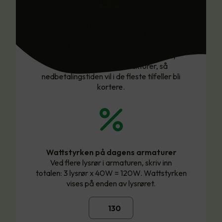
LED
Kalkulatoren gir et estimat for hvor mye du
kan spare, og hvor lang tid det vil ta før
investeringen lønner seg. Viktig å merke seg at
den ikke tar høyde for en rekke andre,
kostnadsbesparende faktorer, så
nedbetalingstiden vil i de fleste tilfeller bli
kortere.
Wattstyrken på dagens armaturer
Ved flere lysrør i armaturen, skriv inn
totalen: 3 lysrør x 40W = 120W. Wattstyrken
vises på enden av lysrøret.