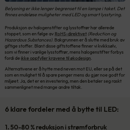
Belysning er ikke lenger begrenset til en lampe i taket. Det
finnes endeløse muligheter med LED og smart lysstyring.
Produksjon av halogenstifter og lysstoffrør har allerede
stoppet, som en følge av
RoHS-direktivet
(Reduction og
Hazardous Substances)
. Bakgrunnen er å slutte med bruk av
giftige stoffer. Blant disse giftstoffene finner vi kvikksølv,
som vi finner i vanlige lysstoffrør, mens halogenstifter forbys
fordi de
ikke oppfyller kravene til økodesign
.
Alternativene er å hytte med neven mot EU, eller se på det
som en mulighet til å spare penger mens du gjør noe godt for
miljøet. Ja, det er en investering, men den betaler seg raskt
sammenlignet med mange andre tiltak.
6 klare fordeler med å bytte til LED:
1. 50-80 % reduksjon i strømforbruk