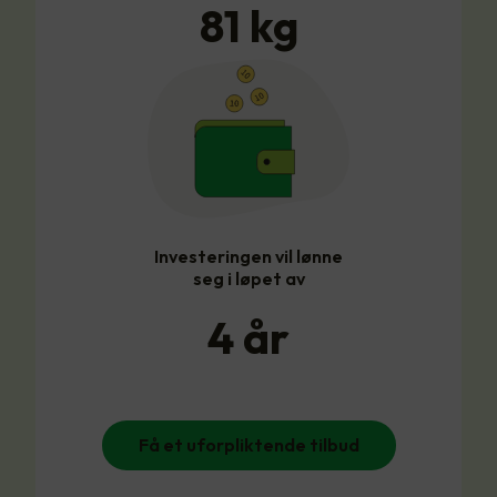
81
kg
Investeringen vil lønne
seg i løpet av
4
år
Få et uforpliktende tilbud