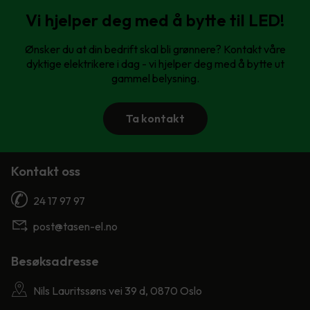
Vi hjelper deg med å bytte til LED!
Ønsker du at din bedrift skal bli grønnere? Kontakt våre
dyktige elektrikere i dag - vi hjelper deg med å bytte ut
gammel belysning.
Ta kontakt
Kontakt oss
24 17 97 97
post@tasen-el.no
Besøksadresse
Nils Lauritssøns vei 39 d, 0870 Oslo