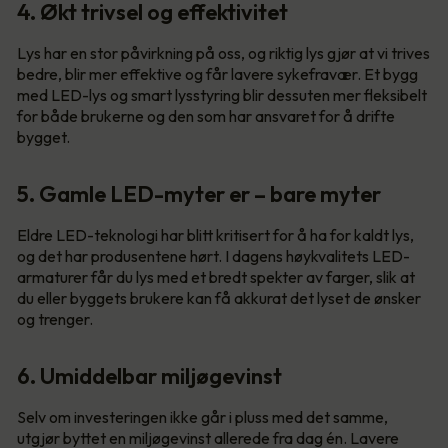
4. Økt trivsel og effektivitet
Lys har en stor påvirkning på oss, og riktig lys gjør at vi trives
bedre, blir mer effektive og får lavere sykefravær. Et bygg
med LED-lys og smart lysstyring blir dessuten mer fleksibelt
for både brukerne og den som har ansvaret for å drifte
bygget.
5. Gamle LED-myter er – bare myter
Eldre LED-teknologi har blitt kritisert for å ha for kaldt lys,
og det har produsentene hørt. I dagens høykvalitets LED-
armaturer får du lys med et bredt spekter av farger, slik at
du eller byggets brukere kan få akkurat det lyset de ønsker
og trenger.
6. Umiddelbar miljøgevinst
Selv om investeringen ikke går i pluss med det samme,
utgjør byttet en miljøgevinst allerede fra dag én. Lavere