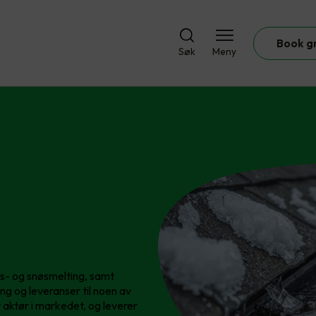
Book g
Søk
Meny
is- og snøsmelting, samt
ing og leveranser til noen av
 aktør i markedet, og leverer