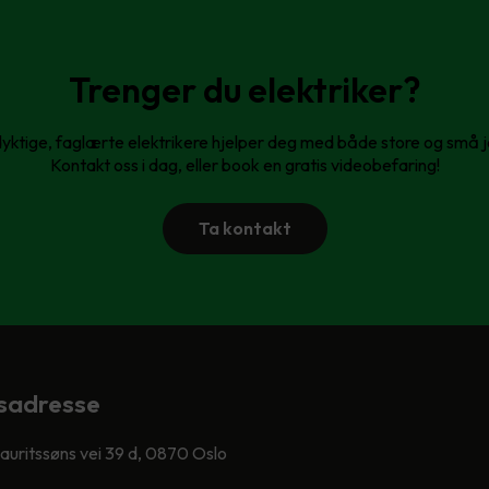
Trenger du elektriker?
yktige, faglærte elektrikere hjelper deg med både store og små 
Kontakt oss i dag, eller book en gratis videobefaring!
Ta kontakt
sadresse
Lauritssøns vei 39 d, 0870 Oslo