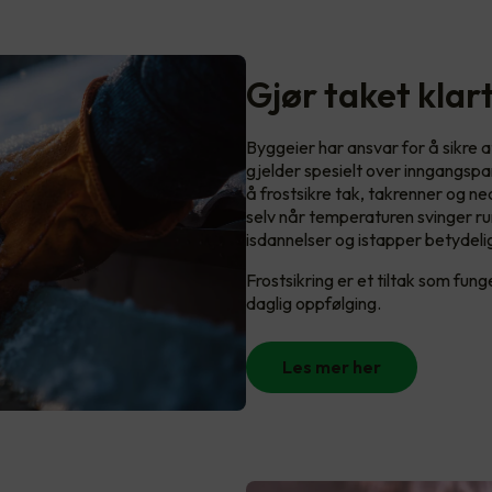
Gjør taket klart
Byggeier har ansvar for å sikre a
gjelder spesielt over inngangspa
å frostsikre tak, takrenner og n
selv når temperaturen svinger run
isdannelser og istapper betydeli
Frostsikring er et tiltak som fun
daglig oppfølging.
Les mer her