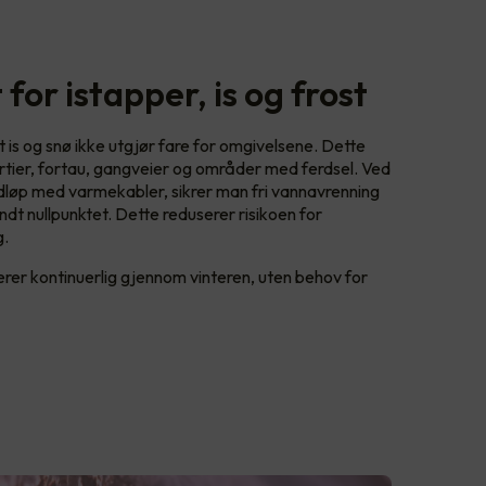
 for istapper, is og frost
t is og snø ikke utgjør fare for omgivelsene. Dette
rtier, fortau, gangveier og områder med ferdsel. Ved
edløp med varmekabler, sikrer man fri vannavrenning
dt nullpunktet. Dette reduserer risikoen for
g.
gerer kontinuerlig gjennom vinteren, uten behov for