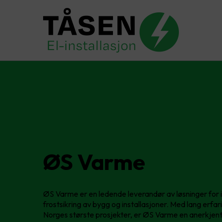
ØS Varme
ØS Varme er en ledende leverandør av løsninger for 
frostsikring av bygg og installasjoner. Med lang erfar
Norges største prosjekter, er ØS Varme en anerkjent