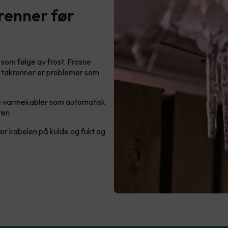
krenner før
 som følge av frost. Frosne
te takrenner er problemer som
de varmekabler som automatisk
ren.
er kabelen på kulde og fukt og