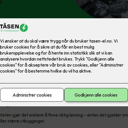
d.
ist på is- og snøsmeltingsløsni
ager i Norge, noe som gir kort leveringstid og god tilgjengelighet
om kappbare metervarer og som ferdigproduserte løsninger, tilpa
er og behov.
iteten gjør det enklere å finne riktig løsning – enten det gjelder s
eller større utbygginger.