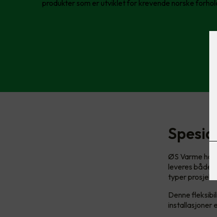
produkter som er utviklet for krevende norske forhol
Spesial
ØS Varme har l
leveres både s
typer prosjekt
Denne fleksibil
installasjoner 